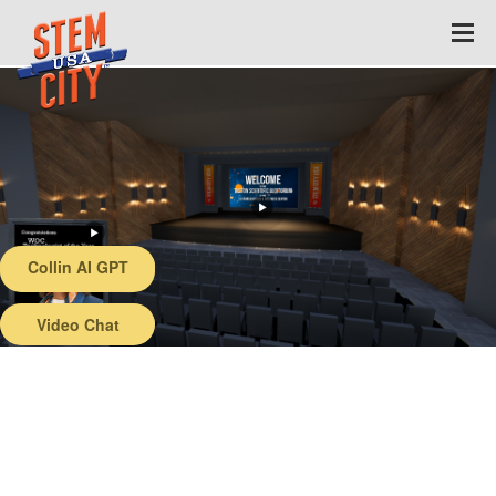
Collin AI GPT
Back
Video Chat