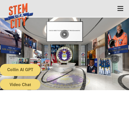
Collin AI GPT
Back
Video Chat