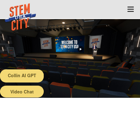
Collin AI GPT
Back
Video Chat